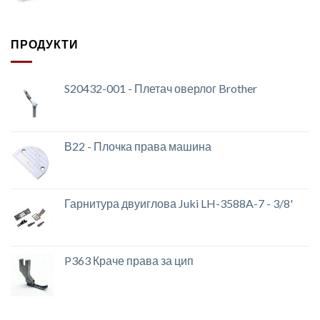
ПРОДУКТИ
S20432-001 - Плетач оверлог Brother
В22 - Плочка права машина
Гарнитура двуиглова Juki LH-3588A-7 - 3/8'
P363 Краче права за цип