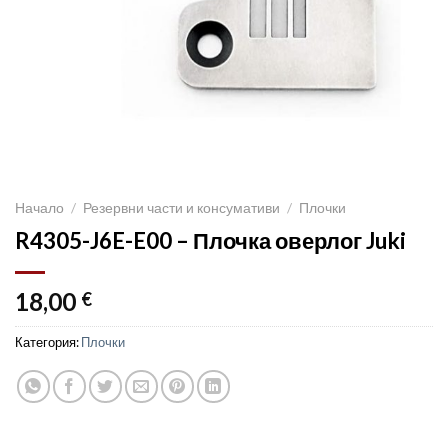
Начало
/
Резервни части и консумативи
/
Плочки
R4305-J6E-E00 – Плочка оверлог Juki
18,00
€
Категория:
Плочки