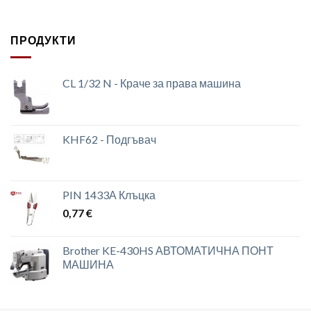
ПРОДУКТИ
CL 1/32 N - Краче за права машина
KHF62 - Подгъвач
PIN 1433А Клъцка
0,77
€
Brother KE-430HS АВТОМАТИЧНА ПОНТ
МАШИНА