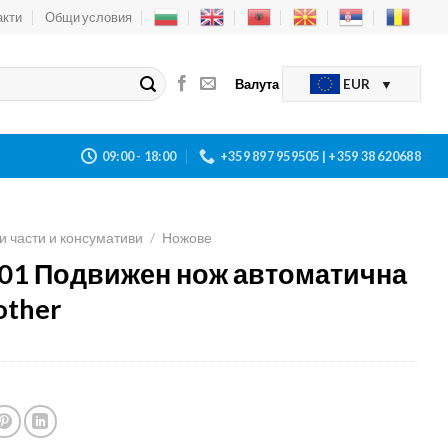
акти
Общи условия
Валута
EUR
09:00 - 18:00
+359 897 959505 | +359 38 620688
и части и консумативи
/
Ножове
01 Подвижен нож автоматична
other