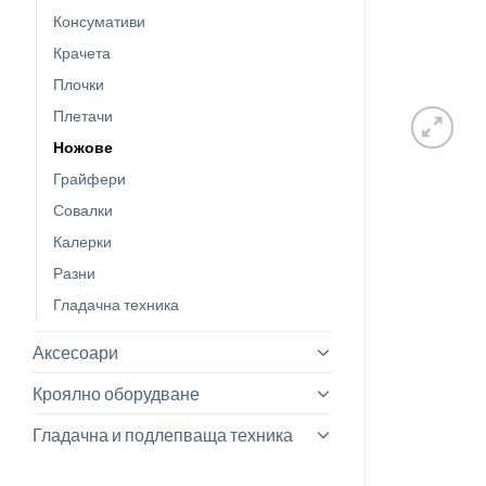
Консумативи
Крачета
Плочки
Плетачи
Ножове
Грайфери
Совалки
Калерки
Разни
Гладачна техника
Аксесоари
Кроялно оборудване
Гладачна и подлепваща техника