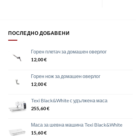
ПОСЛЕДНО ДОБАВЕНИ
Горен плетач за домашен оверлог
12,00
€
Горен нож за домашен оверлог
12,00
€
Texi Black&White с удължена маса
255,60
€
Маса за шевна машина Texi Black&White
15,60
€