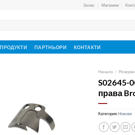
За нас
Магазини
Конт
 ПРОДУКТИ
ПАРТНЬОРИ
КОНТАКТИ
Начало
/
Резервн
S02645-0
права Br
Категория:
Ножове