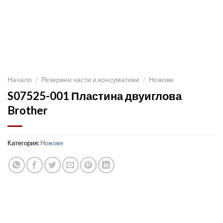
Начало
/
Резервни части и консумативи
/
Ножове
S07525-001 Пластина двуиглова
Brother
Категория:
Ножове