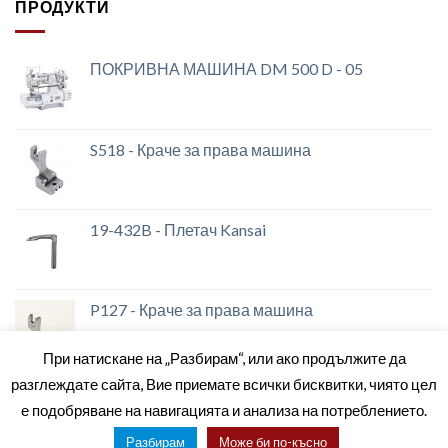
ПРОДУКТИ
ПОКРИВНА МАШИНА DM 500 D - 05
S518 - Краче за права машина
19-432B - Плетач Kansai
P127 - Краче за права машина
При натискане на „Разбирам“, или ако продължите да
разглеждате сайта, Вие приемате всички бисквитки, чиято цел
е подобряване на навигацията и анализа на потреблението.
ЗА НАС
МАГАЗИНИ
КОНТАКТИ
ОБЩИ УСЛОВИЯ
Разбирам
Може би по-късно