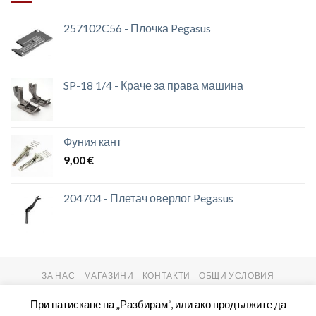
257102C56 - Плочка Pegasus
SP-18 1/4 - Краче за права машина
Фуния кант
9,00
€
204704 - Плетач оверлог Pegasus
ЗА НАС
МАГАЗИНИ
КОНТАКТИ
ОБЩИ УСЛОВИЯ
Copyright 2026 ©
setas2016.com
При натискане на „Разбирам“, или ако продължите да