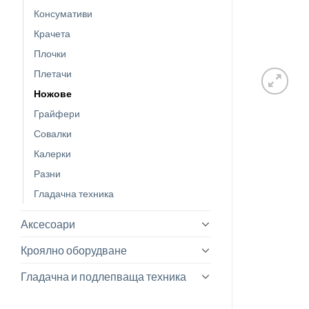
Консумативи
Крачета
Плочки
Плетачи
Ножове
Грайфери
Совалки
Калерки
Разни
Гладачна техника
Аксесоари
Кроялно оборудване
Гладачна и подлепваща техника