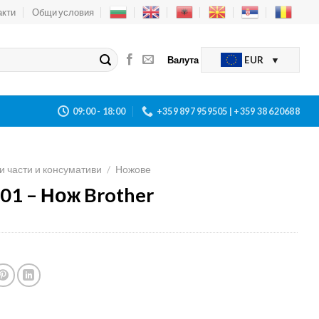
акти
Общи условия
Валута
EUR
09:00 - 18:00
+359 897 959505 | +359 38 620688
и части и консумативи
/
Ножове
01 – Нож Brother