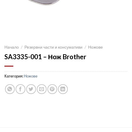
Начало
/
Резервни части и консумативи
/
Ножове
SA3335-001 – Нож Brother
Категория:
Ножове