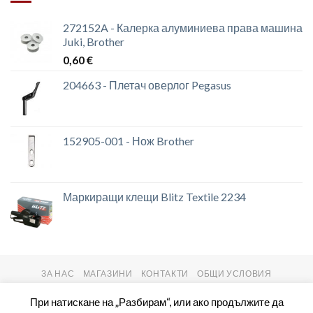
272152A - Калерка алуминиева права машина
Juki, Brother
0,60
€
204663 - Плетач оверлог Pegasus
152905-001 - Нож Brother
Маркиращи клещи Blitz Textile 2234
ЗА НАС
МАГАЗИНИ
КОНТАКТИ
ОБЩИ УСЛОВИЯ
Copyright 2026 ©
setas2016.com
При натискане на „Разбирам“, или ако продължите да