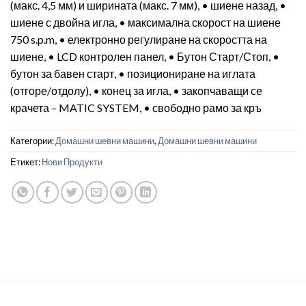
(макс. 4,5 мм) и ширината (макс. 7 мм), • шиене назад, •
шиене с двойна игла, • максимална скорост на шиене
750 s.p.m, • електронно регулиране на скоростта на
шиене, • LCD контролен панел, • Бутон Старт/Стоп, •
бутон за бавен старт, • позициониране на иглата
(отгоре/отдолу), • конец за игла, • закопчаващи се
крачета – MATIC SYSTEM, • свободно рамо за кръ
Категории:
Домашни шевни машини
,
Домашни шевни машини
Етикет:
Нови Продукти