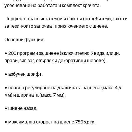
улесняване на работата и комплект крачета.
Перфектен за взискателни и опитни потребители, както и
за тези, които започват приключението с шиене.
Основни функции:
• 200 програми за шиене (включително 9 вида илици,
прави, зиг-заг, овърлок и декоративни шевове),
• азбучен шрифт,
• плавно регулиране на дължината на шева (макс. 4,5
мм) и ширината (макс. 7 мм),
• шиене назад,
• максимална скорост на шиене 750 s.p.m,