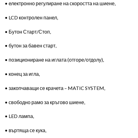
• електронно регулиране на скоростта на шиене,
• LCD контролен панел,
• Бутон Старт/Стоп,
• бутон за бавен старт,
• позициониране на иглата (отгоре/отдолу),
• конец за игла,
• закопчаващи се крачета – MATIC SYSTEM,
• свободно рамо за кръгово шиене,
• LED лампа,
• въртяща се кука,