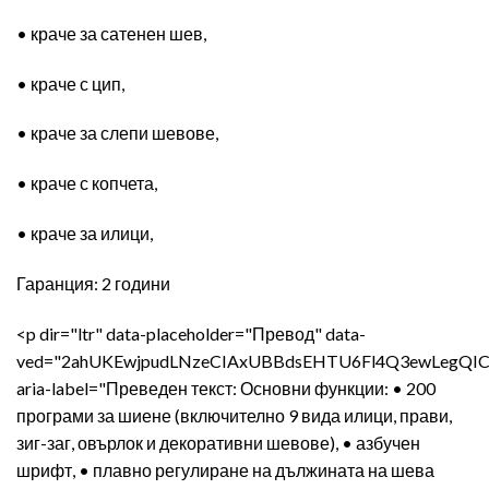
• краче за сатенен шев,
• краче с цип,
• краче за слепи шевове,
• краче с копчета,
• краче за илици,
Гаранция: 2 години
<p dir="ltr" data-placeholder="Превод" data-
ved="2ahUKEwjpudLNzeCIAxUBBdsEHTU6Fl4Q3ewLegQI
aria-label="Преведен текст: Основни функции: • 200
програми за шиене (включително 9 вида илици, прави,
зиг-заг, овърлок и декоративни шевове), • азбучен
шрифт, • плавно регулиране на дължината на шева