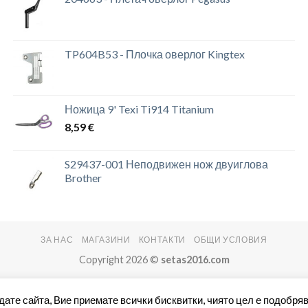
TP604B53 - Плочка оверлог Kingtex
Ножица 9' Texi Ti914 Titanium
8,59
€
S29437-001 Неподвижен нож двуиглова
Brother
ЗА НАС
МАГАЗИНИ
КОНТАКТИ
ОБЩИ УСЛОВИЯ
Copyright 2026 ©
setas2016.com
дате сайта, Вие приемате всички бисквитки, чиято цел е подобряв