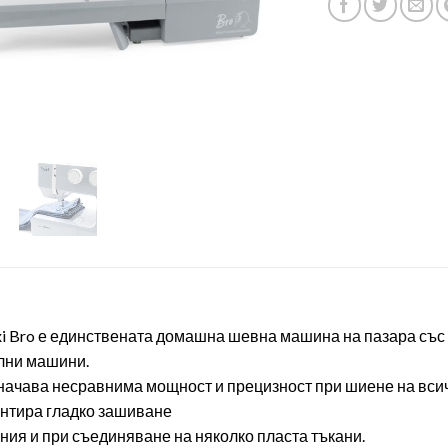
i Bro е единствената домашна шевна машина на пазара със 
лни машини.
значава несравнима мощност и прецизност при шиене на вси
антира гладко зашиване
ния и при съединяване на няколко пласта тъкани.