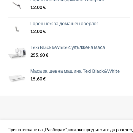
12,00
€
Горен нож за домашен оверлог
12,00
€
Texi Black&White с удължена маса
255,60
€
Маса за шевна машина Texi Black&White
15,60
€
При натискане на „Разбирам“, или ако продължите да разглеж