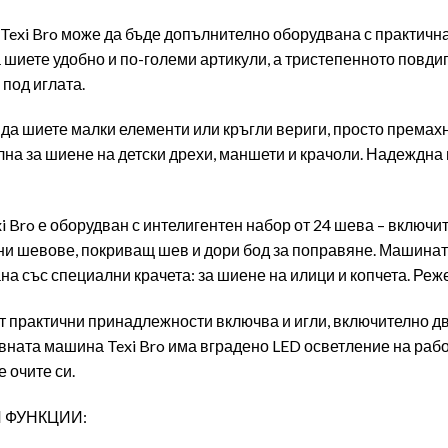
exi Bro може да бъде допълнително оборудвана с практична 
 шиете удобно и по-големи артикули, а тристепенното повд
под иглата.
 да шиете малки елементи или кръгли вериги, просто према
лна за шиене на детски дрехи, маншети и крачоли. Надеждн
i Bro е оборудван с интелигентен набор от 24 шева – включ
и шевове, покриващ шев и дори бод за поправяне. Машината 
на със специални крачета: за шиене на илици и копчета. Реже
 практични принадлежности включва и игли, включително дв
вната машина Texi Bro има вградено LED осветление на работ
 очите си.
 ФУНКЦИИ: