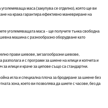
уголемяваща маса (закупува се отделно), която ще ви
игане на крака гарантира ефективно маневриране на
хнете уголемяващата маса – ще получите тънка свободна
а шевна машина с разнообразно оборудване като
ително прави шевове, зигзагообразни шевове,
разполага и с програми за шиене на илици и копчета и
ч за илици и краче за ципове също са стандартни.
ойна игла и специална плоча за бродиране за шиене без
ната зона, което ви позволява да шиете с часове, без да