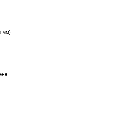
)
4 мм)
ене