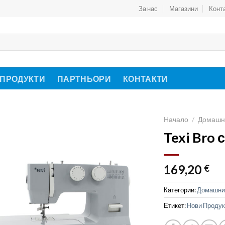
За нас
Магазини
Конт
 ПРОДУКТИ
ПАРТНЬОРИ
КОНТАКТИ
Начало
/
Домашн
Texi Bro
169,20
€
Категории:
Домашни
Етикет:
Нови Продук