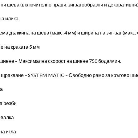
ени шева (включително прави, зигзагообразни и декоративни
на илика
ема дължина на шева (макс. 4 мм) и ширина на зиг-заг (макс. 
е на краката 5 мм
шиене – Максимална скорост на шиене 750 бода/мин.
 с щракване – SYSTEM MATIC – Свободно рамо за кръгово ши
па
за резби
совалка
на игла