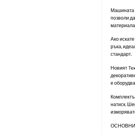
Машината T
позволи да
материала 
Ако искате
ръка, идеа
стандарт.
Новият Tex
декоративн
е оборудва
Комплектът
натиск. Ше
изморявате
ОСНОВНИ