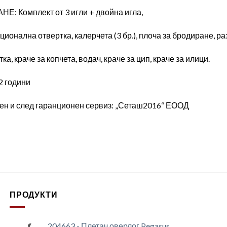
: Комплект от 3 игли + двойна игла,
ионална отвертка, калерчета (3 бр.), плоча за бродиране, ра
а, краче за копчета, водач, краче за цип, краче за илици.
2 години
ен и след гаранционен сервиз: „Сеташ2016“ ЕООД
ПРОДУКТИ
204663 - Плетач оверлог Pegasus