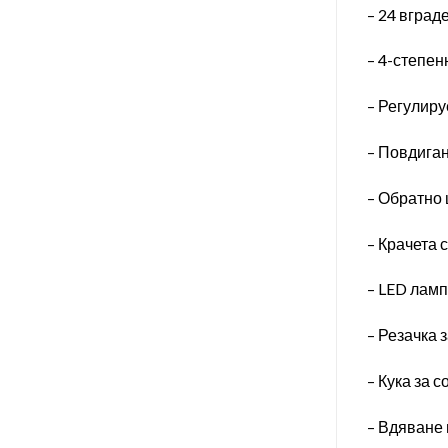
– 24 вград
– 4-степен
– Регулиру
– Повдиган
– Обратно 
– Крачета
– LED лам
– Резачка 
– Кука за 
– Вдяване 