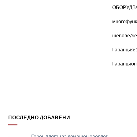
ОБОРУДВАНЕ
многофункц
шевове/четк
Гаранция: 
Гаранцион
ПОСЛЕДНО ДОБАВЕНИ
Горен плетач за домашен оверлог