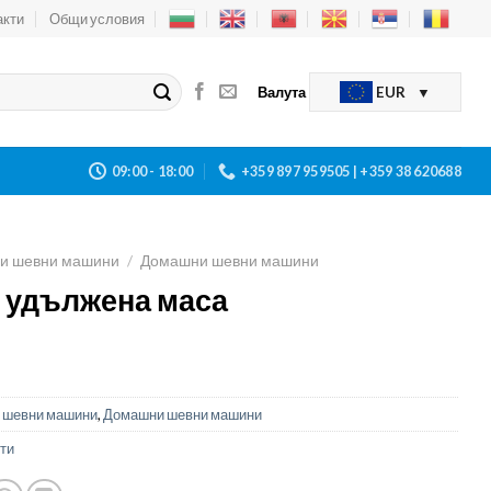
акти
Общи условия
Валута
EUR
09:00 - 18:00
+359 897 959505 | +359 38 620688
и шевни машини
/
Домашни шевни машини
 с удължена маса
 шевни машини
,
Домашни шевни машини
ти