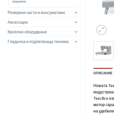
машини
Резервни части и консумативи
Аксесоари
Кроялно оборудване
Гладачна и подлепваща техника
ОПИСАНИЕ
Новата Tex
индустриа
Texi Bro о
мотор гар
на удебеле