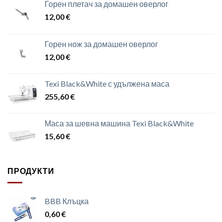
Горен плетач за домашен оверлог
12,00
€
Горен нож за домашен оверлог
12,00
€
Texi Black&White с удължена маса
255,60
€
Маса за шевна машина Texi Black&White
15,60
€
ПРОДУКТИ
BBB Клъцка
0,60
€