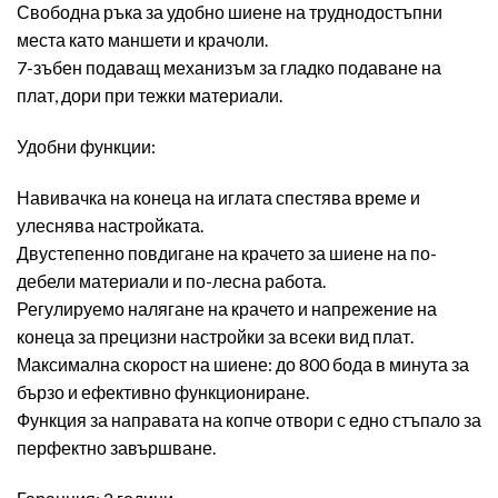
Свободна ръка за удобно шиене на труднодостъпни
места като маншети и крачоли.
7-зъбен подаващ механизъм за гладко подаване на
плат, дори при тежки материали.
Удобни функции:
Навивачка на конеца на иглата спестява време и
улеснява настройката.
Двустепенно повдигане на крачето за шиене на по-
дебели материали и по-лесна работа.
Регулируемо налягане на крачето и напрежение на
конеца за прецизни настройки за всеки вид плат.
Максимална скорост на шиене: до 800 бода в минута за
бързо и ефективно функциониране.
Функция за направата на копче отвори с едно стъпало за
перфектно завършване.