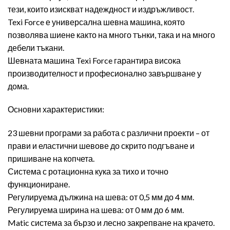
тези, които изискват надеждност и издръжливост.
Texi Force е универсална шевна машина, която
позволява шиене както на много тънки, така и на много
дебели тъкани.
Шевната машина Texi Force гарантира висока
производителност и професионално завършване у
дома.
Основни характеристики:
23 шевни програми за работа с различни проекти – от
прави и еластични шевове до скрито подгъване и
пришиване на копчета.
Система с ротационна кука за тихо и точно
функциониране.
Регулируема дължина на шева: от 0,5 мм до 4 мм.
Регулируема ширина на шева: от 0 мм до 6 мм.
Matic система за бързо и лесно закрепване на крачето.