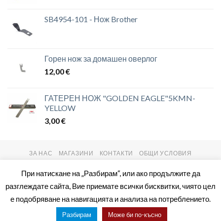
SB4954-101 - Нож Brother
Горен нож за домашен оверлог
12,00
€
ГАТЕРЕН НОЖ "GOLDEN EAGLE"5KMN-
YELLOW
3,00
€
ЗА НАС
МАГАЗИНИ
КОНТАКТИ
ОБЩИ УСЛОВИЯ
Copyright 2026 ©
setas2016.com
При натискане на „Разбирам“, или ако продължите да
разглеждате сайта, Вие приемате всички бисквитки, чиято цел
е подобряване на навигацията и анализа на потреблението.
Разбирам
Може би по-късно