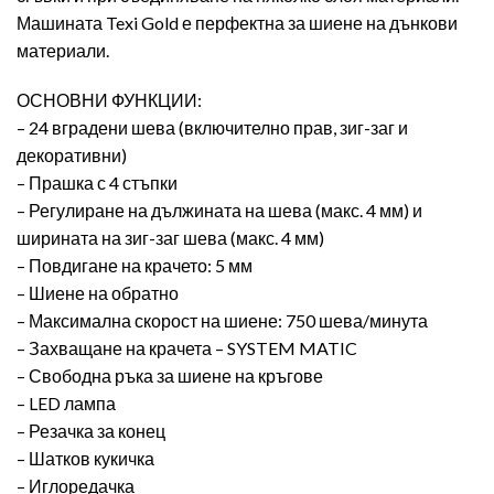
Машината Texi Gold е перфектна за шиене на дънкови
материали.
ОСНОВНИ ФУНКЦИИ:
– 24 вградени шева (включително прав, зиг-заг и
декоративни)
– Прашка с 4 стъпки
– Регулиране на дължината на шева (макс. 4 мм) и
ширината на зиг-заг шева (макс. 4 мм)
– Повдигане на крачето: 5 мм
– Шиене на обратно
– Максимална скорост на шиене: 750 шева/минута
– Захващане на крачета – SYSTEM MATIC
– Свободна ръка за шиене на кръгове
– LED лампа
– Резачка за конец
– Шатков кукичка
– Иглоредачка