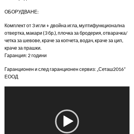
ОБОРУДВАНЕ:
Комплект от 3 игли + двойна игла, мултифункционална
отвертка, макари (3 бр.), плочка за бродерия, отварачка/
четка за шевове, краче за копчета, водач, краче за цип,
краче за прашки.
Гаранция: 2 години
Гаранционен и след гаранционен сервиз: „Сеташ2016“
ЕООД
Видео