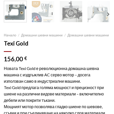
Начало
/
Домашни шевни машини
/
Домашни шевни машини
Texi Gold
156,00
€
Новата Texi Gold е революционна домашна шевна
машина с издръжлив AC серво мотор – досега
използван само в индустриални машини.
Texi Gold предлага голяма мощност и прецизност при
шиене на различни видове материали – включително
дебели или покрити тъкани.
Мощният мотор позволява гладко шиене по шевове,
сгъвки и при съединяване на няколко слоя материали.