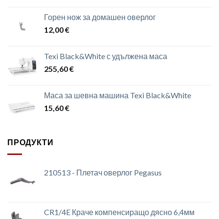
Горен нож за домашен оверлог
12,00
€
Texi Black&White с удължена маса
255,60
€
Маса за шевна машина Texi Black&White
15,60
€
ПРОДУКТИ
210513 - Плетач оверлог Pegasus
CR1/4E Краче компенсиращо дясно 6,4мм