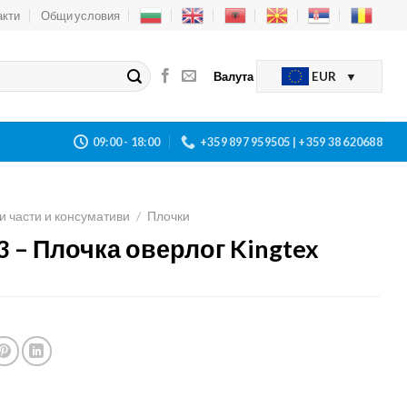
акти
Общи условия
Валута
EUR
09:00 - 18:00
+359 897 959505 | +359 38 620688
и части и консумативи
/
Плочки
 – Плочка оверлог Kingtex