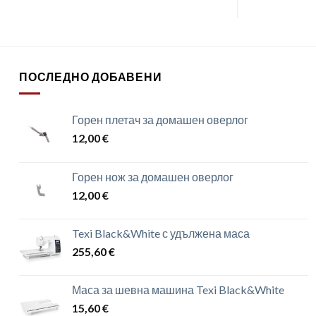
ПОСЛЕДНО ДОБАВЕНИ
Горен плетач за домашен оверлог
12,00
€
Горен нож за домашен оверлог
12,00
€
Texi Black&White с удължена маса
255,60
€
Маса за шевна машина Texi Black&White
15,60
€