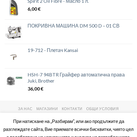
Spirit 2 Oil Fibre - Масло 1 л.
6,00
€
ПОКРИВНА МАШИНА DM 500 D – 01 СВ
19-712 - Плетач Kansai
HSH-7 94BTR Грайфер автоматична права
Juki, Brother
36,00
€
ЗА НАС
МАГАЗИНИ
КОНТАКТИ
ОБЩИ УСЛОВИЯ
Copyright 2026 ©
setas2016.com
При натискане на „Разбирам“, или ако продължите да
разглеждате сайта, Вие приемате всички бисквитки, чиято цел