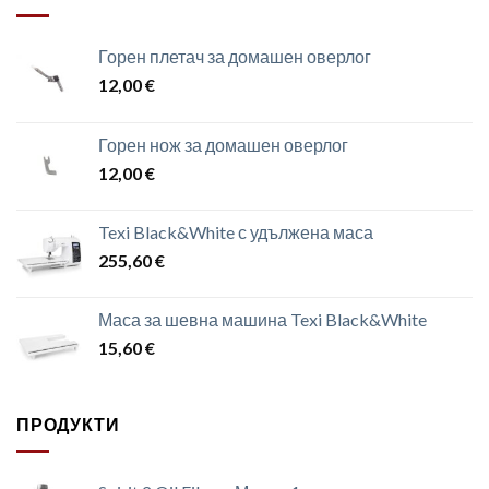
Горен плетач за домашен оверлог
12,00
€
Горен нож за домашен оверлог
12,00
€
Texi Black&White с удължена маса
255,60
€
Маса за шевна машина Texi Black&White
15,60
€
ПРОДУКТИ