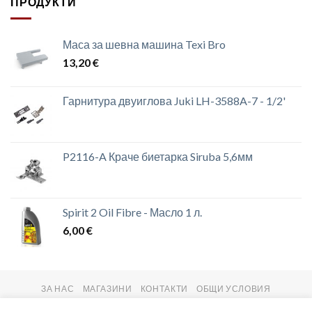
ПРОДУКТИ
Маса за шевна машина Texi Bro
13,20
€
Гарнитура двуиглова Juki LH-3588A-7 - 1/2'
P2116-A Краче биетарка Siruba 5,6мм
Spirit 2 Oil Fibre - Масло 1 л.
6,00
€
ЗА НАС
МАГАЗИНИ
КОНТАКТИ
ОБЩИ УСЛОВИЯ
Copyright 2026 ©
setas2016.com