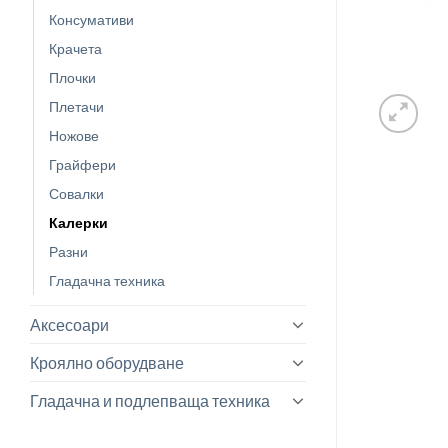
Консумативи
Крачета
Плочки
Плетачи
Ножове
Грайфери
Совалки
Калерки
Разни
Гладачна техника
Аксесоари
Кроялно оборудване
Гладачна и подлепваща техника