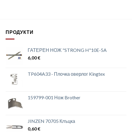
ПРОДУКТИ
ГАТЕРЕН НОЖ "STRONG H"10E-5A
6,00
€
TP604A33 - Плочка оверлог Kingtex
159799-001 Нож Brother
JINZEN 70705 Клъцка
0,60
€