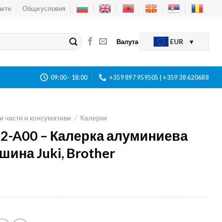
акти
Общи условия
Валута
EUR
09:00 - 18:00
+359 897 959505 | +359 38 620688
и части и консумативи
/
Калерки
2-A00 – Калерка алуминиева
шина Juki, Brother