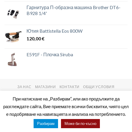
Гарнитура П-образна машина Brother DT6-
B928 1/4'
Ютия Battistella Eos 800W
120,00
€
E591F - Плочка Siruba
ЗА НАС
МАГАЗИНИ
КОНТАКТИ
ОБЩИ УСЛОВИЯ
Copyright 2026 ©
setas2016.com
При натискане на „Разбирам“, или ако продължите да
разглеждате сайта, Вие приемате всички бисквитки, чиято цел
е подобряване на навигацията и анализа на потреблението.
Разбирам
Може би по-късно