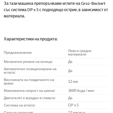
За тази машина препоръчваме иглите на Groz-Beckert
със система DP x 5 с подходящо острие, в зависимост от
материала.
Характеристики на продукта:
Леки и средни
Предназначение
материали
Механично рязане на конеца:
Да
Автоматично позициониране на
Да
иглата:
Височината на повдигането на
12 мм
крака:
Максимална скорост на шиене:
3600 бода / мин
Двигателят е вграден в главата:
Да
Система на иглата:
DP x 5
Срок на гаранция:
12 месеца