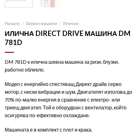
Начало
/
Шевни машини
/
Илични
ИЛИЧНА DIRECT DRIVE МАШИНА DM
781D
DM 781D e илична шевна машина за ризи, блузки,
работно облекло.
Модел с енергийно спестяващ Директ драйв серво
мотор, с ниски вибрации и шум. Двигателят използва до
70% по-малко енергия в сравнение с електро- или
триещ двигател. Той е оборудван с вентилатор, който
осигурява по-ефективно охлаждане.
Машината е в комплект с плот и крака.